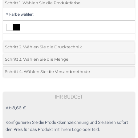
Schritt 1. Wählen Sie die Produktfarbe
*
Farbe wählen:
Schritt 2. Wählen Sie die Drucktechnik
*
Wählen Sie die Druck- und Farbtechniken für Ihr Logo:
Schritt 3. Wählen Sie die Menge
*
Bitte wählen Sie Ihre gewünschte Menge
Schritt 4. Wählen Sie die Versandmethode
1 Farbig (Vorderseite)
Menge
Standard
Stückpreis
2 Farbig (Vorderseite)
5
IHR BUDGET
3 Farbig (Vorderseite)
Ab:
8,66 €
10
Ohne Werbedruck
25
Konfigurieren Sie die Produktkennzeichnung und Sie sehen sofort
den Preis für das Produkt mit Ihrem Logo oder Bild.
50