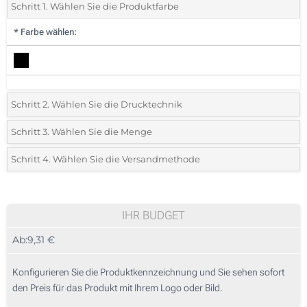
Schritt 1. Wählen Sie die Produktfarbe
*
Farbe wählen:
Schritt 2. Wählen Sie die Drucktechnik
*
Wählen Sie die Druck- und Farbtechniken für Ihr Logo:
Schritt 3. Wählen Sie die Menge
*
Bitte wählen Sie Ihre gewünschte Menge
Schritt 4. Wählen Sie die Versandmethode
1 Farbig (Auf einer Seite)
Menge
Standard
Stückpreis
Lasergravur (Auf einer Seite)
5
IHR BUDGET
Ohne Werbedruck
Ab:
9,31 €
10
25
Konfigurieren Sie die Produktkennzeichnung und Sie sehen sofort
den Preis für das Produkt mit Ihrem Logo oder Bild.
50