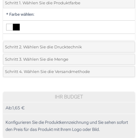
Schritt 1. Wählen Sie die Produktfarbe
*
Farbe wählen:
Schritt 2. Wählen Sie die Drucktechnik
*
Wählen Sie die Druck- und Farbtechniken für Ihr Logo:
Schritt 3. Wählen Sie die Menge
*
Bitte wählen Sie Ihre gewünschte Menge
Schritt 4. Wählen Sie die Versandmethode
1 Farbig (Auf der Schachtel)
Menge
Standard
Stückpreis
Vollfarbdruck (Auf der Schachtel)
25
IHR BUDGET
Ohne Werbedruck
Ab:
1,65 €
50
125
Konfigurieren Sie die Produktkennzeichnung und Sie sehen sofort
den Preis für das Produkt mit Ihrem Logo oder Bild.
250