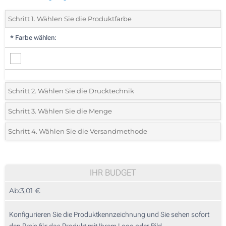
Schritt 1. Wählen Sie die Produktfarbe
*
Farbe wählen:
Schritt 2. Wählen Sie die Drucktechnik
*
Wählen Sie die Druck- und Farbtechniken für Ihr Logo:
Schritt 3. Wählen Sie die Menge
*
Bitte wählen Sie Ihre gewünschte Menge
Schritt 4. Wählen Sie die Versandmethode
1 Farbig (Auf einer Seite)
Menge
Standard
Stückpreis
2 Farbig (Auf einer Seite)
35
IHR BUDGET
3 Farbig (Auf einer Seite)
Ab:
3,01 €
70
4 Farbig (Auf einer Seite)
175
Konfigurieren Sie die Produktkennzeichnung und Sie sehen sofort
Lasergravur (Auf einer Seite)
den Preis für das Produkt mit Ihrem Logo oder Bild.