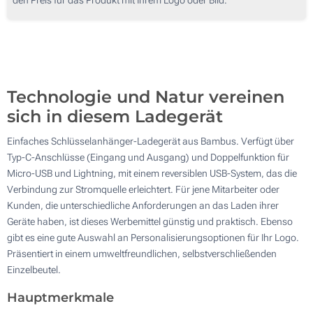
350
Digitaldruck in allen Farben (Auf einer Seite)
700
Ohne Werbedruck
Aktualisieren
Andere Menge :
Technologie und Natur vereinen
sich in diesem Ladegerät
Einfaches Schlüsselanhänger-Ladegerät aus Bambus. Verfügt über
Typ-C-Anschlüsse (Eingang und Ausgang) und Doppelfunktion für
Micro-USB und Lightning, mit einem reversiblen USB-System, das die
Verbindung zur Stromquelle erleichtert. Für jene Mitarbeiter oder
Kunden, die unterschiedliche Anforderungen an das Laden ihrer
Geräte haben, ist dieses Werbemittel günstig und praktisch. Ebenso
gibt es eine gute Auswahl an Personalisierungsoptionen für Ihr Logo.
Präsentiert in einem umweltfreundlichen, selbstverschließenden
Einzelbeutel.
Hauptmerkmale