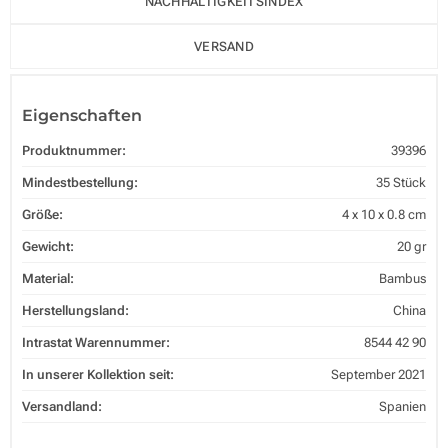
NACHHALTIGKEITSINDEX
VERSAND
Eigenschaften
Produktnummer:
39396
Mindestbestellung:
35 Stück
Größe:
4 x 10 x 0.8 cm
Gewicht:
20 gr
Material:
Bambus
Herstellungsland:
China
Intrastat Warennummer:
8544 42 90
In unserer Kollektion seit:
September 2021
Versandland:
Spanien