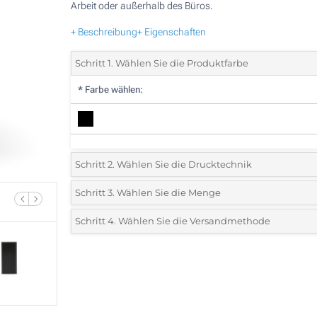
Arbeit oder außerhalb des Büros.
+ Beschreibung
+ Eigenschaften
Schritt 1. Wählen Sie die Produktfarbe
*
Farbe wählen:
Schritt 2. Wählen Sie die Drucktechnik
*
Wählen Sie die Druck- und Farbtechniken für Ihr Logo:
Schritt 3. Wählen Sie die Menge
*
Bitte wählen Sie Ihre gewünschte Menge
Schritt 4. Wählen Sie die Versandmethode
1 Farbig (Auf einer Seite)
Menge
Standard
Stückpreis
Vollfarbdruck (Auf einer Seite)
5
Ohne Werbedruck
10