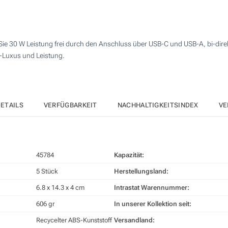
25
50
e 30 W Leistung frei durch den Anschluss über USB-C und USB-A, bi-direkti
100
-Luxus und Leistung.
Andere Menge :
Aktualisieren
ETAILS
VERFÜGBARKEIT
NACHHALTIGKEITSINDEX
VE
45784
Kapazität:
5 Stück
Herstellungsland:
6.8 x 14.3 x 4 cm
Intrastat Warennummer:
606 gr
In unserer Kollektion seit:
Recycelter ABS-Kunststoff
Versandland: