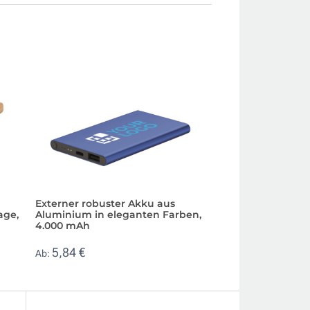
Externer robuster Akku aus
Ladegerät im Kor
age,
Aluminium in eleganten Farben,
Schnellladefunkti
4.000 mAh
16,47 €
Ab:
5,84 €
Ab: