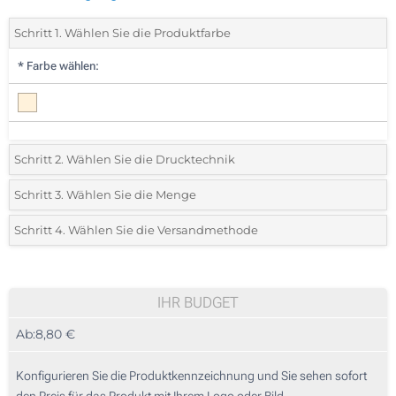
Schritt 1. Wählen Sie die Produktfarbe
*
Farbe wählen:
Schritt 2. Wählen Sie die Drucktechnik
*
Wählen Sie die Druck- und Farbtechniken für Ihr Logo:
Schritt 3. Wählen Sie die Menge
*
Bitte wählen Sie Ihre gewünschte Menge
Schritt 4. Wählen Sie die Versandmethode
1 Farbig (Auf einer Seite)
Menge
Standard
Stückpreis
2 Farbig (Auf einer Seite)
5
IHR BUDGET
3 Farbig (Auf einer Seite)
Ab:
8,80 €
10
4 Farbig (Auf einer Seite)
25
Konfigurieren Sie die Produktkennzeichnung und Sie sehen sofort
Lasergravur (Auf einer Seite)
den Preis für das Produkt mit Ihrem Logo oder Bild.