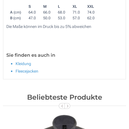
S
M
L
XL
XXL
A
(cm)
64.0
66.0
68.0
71.0
74.0
B
(cm)
47.0
50.0
53.0
57.0
62.0
Die Maße können im Druck bis zu 5% abweichen
Sie finden es auch in
Kleidung
Fleecejacken
Beliebteste Produkte