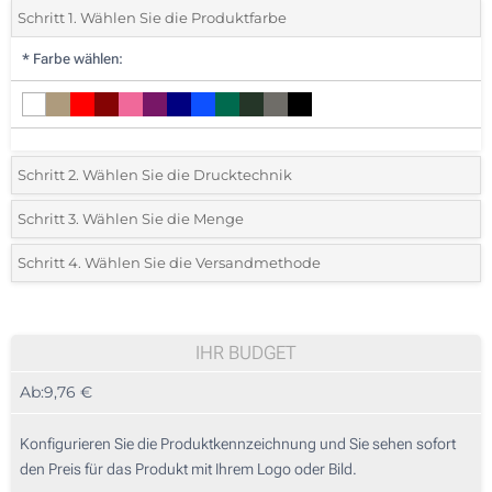
Schritt 1. Wählen Sie die Produktfarbe
*
Farbe wählen:
Schritt 2. Wählen Sie die Drucktechnik
*
Wählen Sie die Druck- und Farbtechniken für Ihr Logo:
Schritt 3. Wählen Sie die Menge
*
Mindestbestellmenge 10 (Gesamte Bestellung)
Schritt 4. Wählen Sie die Versandmethode
Digitaler Transferdruck in Vollfarbe (Auf einer Seite)
Standard
Wählen Sie eine Farbe, um zu sehen, welche Mengen und Größen
Ohne Werbedruck
verfügbar sind.
IHR BUDGET
Ab:
9,76 €
Preis berechnen
Konfigurieren Sie die Produktkennzeichnung und Sie sehen sofort
den Preis für das Produkt mit Ihrem Logo oder Bild.