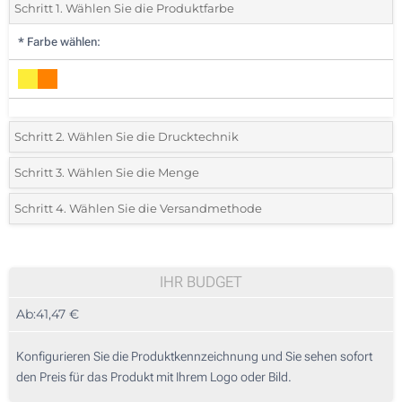
Schritt 1. Wählen Sie die Produktfarbe
*
Farbe wählen:
Schritt 2. Wählen Sie die Drucktechnik
*
Wählen Sie die Druck- und Farbtechniken für Ihr Logo:
Schritt 3. Wählen Sie die Menge
*
Mindestbestellmenge 5 (Gesamte Bestellung)
Schritt 4. Wählen Sie die Versandmethode
1 Farbig (Auf einer Seite)
Standard
Wählen Sie eine Farbe, um zu sehen, welche Mengen und Größen
2 Farbig (Auf einer Seite)
verfügbar sind.
IHR BUDGET
3 Farbig (Auf einer Seite)
Ab:
41,47 €
Preis berechnen
4 Farbig (Auf einer Seite)
Konfigurieren Sie die Produktkennzeichnung und Sie sehen sofort
Vollfarbdruck (Auf einer Seite)
den Preis für das Produkt mit Ihrem Logo oder Bild.