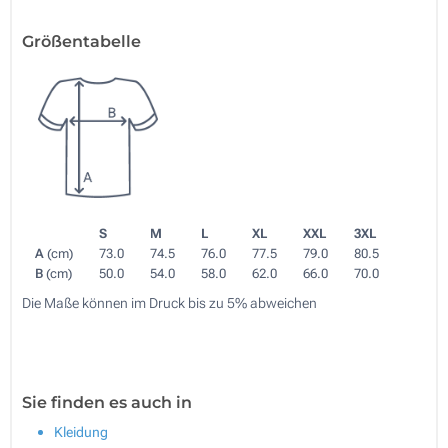
Größentabelle
S
M
L
XL
XXL
3XL
A
(cm)
73.0
74.5
76.0
77.5
79.0
80.5
B
(cm)
50.0
54.0
58.0
62.0
66.0
70.0
Die Maße können im Druck bis zu 5% abweichen
Sie finden es auch in
Kleidung