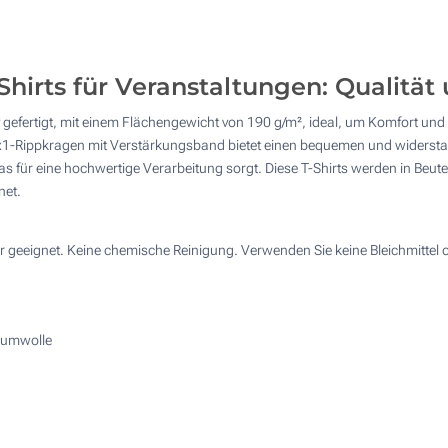
Preis berechnen
4 Farbig (Auf einer Seite)
Ohne Werbedruck
-Shirts für Veranstaltungen: Qualität
gefertigt, mit einem Flächengewicht von 190 g/m², ideal, um Komfort un
x1-Rippkragen mit Verstärkungsband bietet einen bequemen und widerstand
ür eine hochwertige Verarbeitung sorgt. Diese T-Shirts werden in Beuteln 
net.
r geeignet. Keine chemische Reinigung. Verwenden Sie keine Bleichmittel
aumwolle