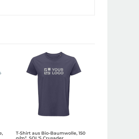
e,
T-Shirt aus Bio-Baumwolle, 150
Tailliertes Unisex-
g/m², SOL'S Crusader
Baumwolle, 175 g/