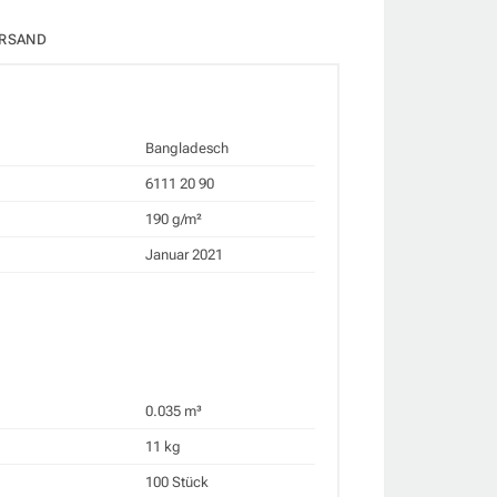
RSAND
Bangladesch
6111 20 90
190 g/m²
Januar 2021
0.035 m³
11 kg
100 Stück