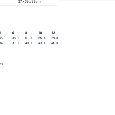
27 x 39 x 33 cm
4
6
8
10
12
45.0
48.0
51.0
55.0
59.0
34.0
37.0
40.0
43.0
46.0
en