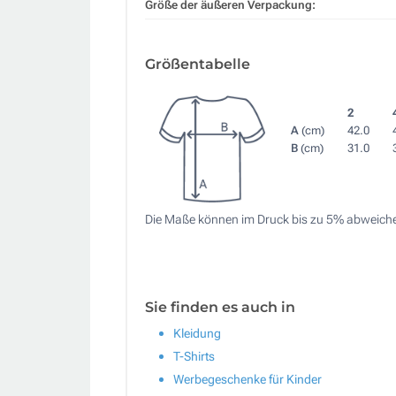
Größe der äußeren Verpackung:
Größentabelle
2
A
(cm)
42.0
B
(cm)
31.0
Die Maße können im Druck bis zu 5% abweich
Sie finden es auch in
Kleidung
T-Shirts
Werbegeschenke für Kinder