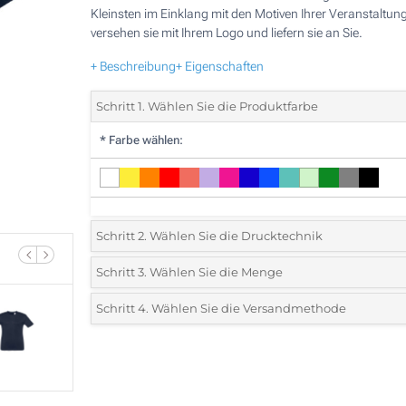
Kleinsten im Einklang mit den Motiven Ihrer Veranstaltung
versehen sie mit Ihrem Logo und liefern sie an Sie.
+ Beschreibung
+ Eigenschaften
Schritt 1. Wählen Sie die Produktfarbe
*
Farbe wählen:
Schritt 2. Wählen Sie die Drucktechnik
*
Wählen Sie die Druck- und Farbtechniken für Ihr Logo:
Schritt 3. Wählen Sie die Menge
*
Mindestbestellmenge 10 (Gesamte Bestellung)
Schritt 4. Wählen Sie die Versandmethode
1 Farbig (Auf einer Seite)
Standard
Wählen Sie eine Farbe, um zu sehen, welche Mengen und
2 Farbig (Auf einer Seite)
Größen verfügbar sind.
3 Farbig (Auf einer Seite)