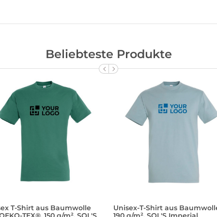
Beliebteste Produkte
sex T-Shirt aus Baumwolle
Unisex-T-Shirt aus Baumwoll
OEKO-TEX®, 150 g/m², SOL'S
190 g/m², SOL'S Imperial