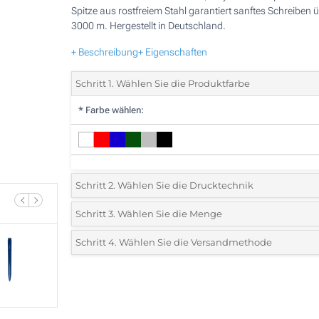
Spitze aus rostfreiem Stahl garantiert sanftes Schreiben 
3000 m. Hergestellt in Deutschland.
+ Beschreibung
+ Eigenschaften
Schritt 1. Wählen Sie die Produktfarbe
*
Farbe wählen:
Schritt 2. Wählen Sie die Drucktechnik
*
Wählen Sie die Druck- und Farbtechniken für Ihr Logo:
Schritt 3. Wählen Sie die Menge
*
Bitte wählen Sie Ihre gewünschte Menge
Schritt 4. Wählen Sie die Versandmethode
1 Farbig (Auf den Schaft)
Menge
Standard
Stückpreis
2 Farbig (Auf den Schaft)
25
3 Farbig (Auf den Schaft)