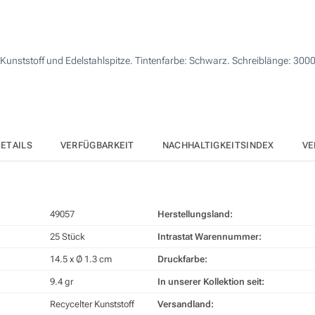
50
4 Farbig (Auf den Schaft)
125
Digitaldruck in Vollfarbe (Auf den Schaft)
Kunststoff und Edelstahlspitze. Tintenfarbe: Schwarz. Schreiblänge: 3000 
250
Ohne Werbedruck
500
Andere Menge :
Aktualisieren
ETAILS
VERFÜGBARKEIT
NACHHALTIGKEITSINDEX
VE
49057
Herstellungsland:
25 Stück
Intrastat Warennummer:
14.5 x Ø 1.3 cm
Druckfarbe:
9.4 gr
In unserer Kollektion seit:
Recycelter Kunststoff
Versandland: