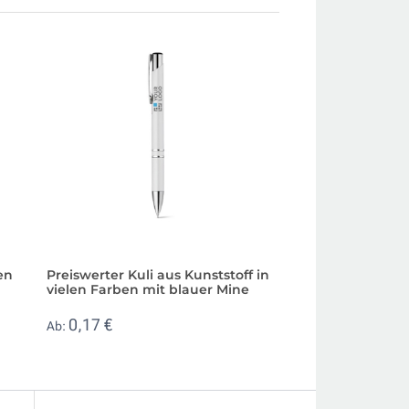
en
Preiswerter Kuli aus Kunststoff in
Günstiger Kugels
vielen Farben mit blauer Mine
schwarzer Tinte a
Messegeschenk
0,17 €
Ab:
0,09 €
Ab: