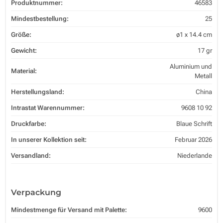
Produktnummer:
46583
Mindestbestellung:
25
Größe:
ø1 x 14.4 cm
Gewicht:
17 gr
Aluminium und
Material:
Metall
Herstellungsland:
China
Intrastat Warennummer:
9608 10 92
Druckfarbe:
Blaue Schrift
In unserer Kollektion seit:
Februar 2026
Versandland:
Niederlande
Verpackung
Mindestmenge für Versand mit Palette:
9600