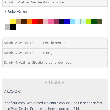
Schritt 1. Wählen Sie die Produktfarbe
*
Farbe wählen:
Schritt 2. Wählen Sie die Drucktechnik
*
Wählen Sie die Druck- und Farbtechniken für Ihr Logo:
Schritt 3. Wählen Sie die Menge
*
Bitte wählen Sie Ihre gewünschte Menge
Schritt 4. Wählen Sie die Versandmethode
Reliefdruck (Auf den Schaft)
Menge
Standard
Stückpreis
Lasergravur (Auf den Schaft)
25
IHR BUDGET
Ohne Werbedruck
Ab:
0,42 €
50
125
Konfigurieren Sie die Produktkennzeichnung und Sie sehen sofort
den Preis für das Produkt mit Ihrem Logo oder Bild.