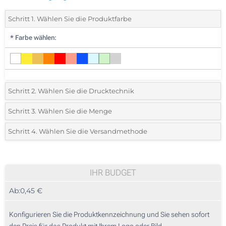
Schritt 1. Wählen Sie die Produktfarbe
*
Farbe wählen:
Schritt 2. Wählen Sie die Drucktechnik
*
Wählen Sie die Druck- und Farbtechniken für Ihr Logo:
Schritt 3. Wählen Sie die Menge
*
Bitte wählen Sie Ihre gewünschte Menge
Schritt 4. Wählen Sie die Versandmethode
Lasergravur (Auf einer Seite)
Menge
Standard
Stückpreis
Digitaler Druck in Vollfarbe (Auf einer Seite)
25
IHR BUDGET
Ohne Werbedruck
Ab:
0,45 €
50
125
Konfigurieren Sie die Produktkennzeichnung und Sie sehen sofort
den Preis für das Produkt mit Ihrem Logo oder Bild.