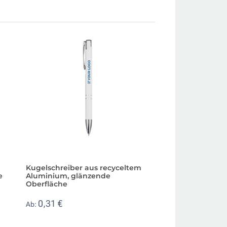
Kugelschreiber aus recyceltem
Recycelbarer Kug
e
Aluminium, glänzende
Weizenstroh mit b
Oberfläche
0,21 €
Ab:
0,31 €
Ab: