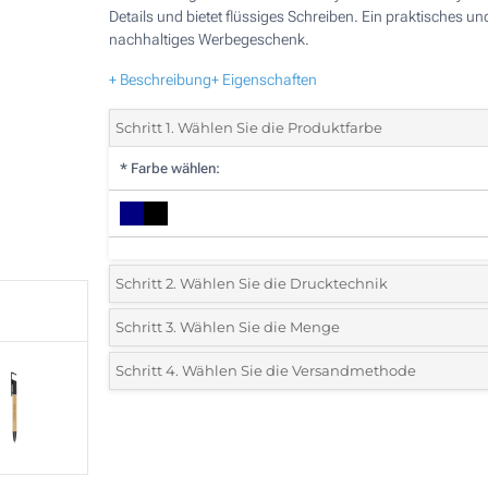
Details und bietet flüssiges Schreiben. Ein praktisches un
nachhaltiges Werbegeschenk.
+ Beschreibung
+ Eigenschaften
Schritt 1. Wählen Sie die Produktfarbe
*
Farbe wählen:
Schritt 2. Wählen Sie die Drucktechnik
*
Wählen Sie die Druck- und Farbtechniken für Ihr Logo:
Schritt 3. Wählen Sie die Menge
*
Bitte wählen Sie Ihre gewünschte Menge
Schritt 4. Wählen Sie die Versandmethode
1 Farbig (Auf den Schaft)
Menge
Standard
Stückpreis
2 Farbig (Auf den Schaft)
50
3 Farbig (Auf den Schaft)