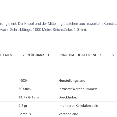
100
4 Farbig (Auf den Schaft)
250
Digitaldruck in Vollfarbe (Auf den Deckel)
ung dient. Der Knopf und der Mittelring bestehen aus recyceltem Kunststo
500
arz. Schreiblänge: 1000 Meter. Strichstärke: 1,0 mm.
Lasergravur (Auf den Schaft)
1000
Andere Menge :
Ohne Werbedruck
Aktualisieren
ETAILS
VERFÜGBARKEIT
NACHHALTIGKEITSINDEX
VE
49034
Herstellungsland:
50 Stück
Intrastat Warennummer:
14.7 x Ø 1 cm
Druckfarbe:
9.5 gr
In unserer Kollektion seit:
Bambus
Versandland: