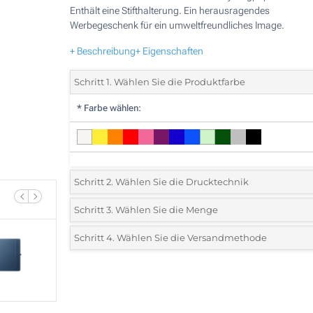
Enthält eine Stifthalterung. Ein herausragendes
Werbegeschenk für ein umweltfreundliches Image.
+ Beschreibung
+ Eigenschaften
Schritt 1. Wählen Sie die Produktfarbe
*
Farbe wählen:
Schritt 2. Wählen Sie die Drucktechnik
*
Wählen Sie die Druck- und Farbtechniken für Ihr Logo:
Schritt 3. Wählen Sie die Menge
*
Bitte wählen Sie Ihre gewünschte Menge
Schritt 4. Wählen Sie die Versandmethode
1 Farbig (Vorderseite)
Menge
Standard
Stückpreis
2 Farbig (Vorderseite)
25
3 Farbig (Vorderseite)