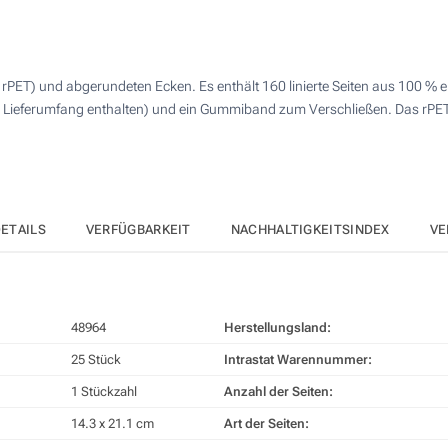
50
4 Farbig (Vorderseite)
125
Vollfarbdruck (Vorderseite)
PET) und abgerundeten Ecken. Es enthält 160 linierte Seiten aus 100 % e
250
 im Lieferumfang enthalten) und ein Gummiband zum Verschließen. Das rPE
Ohne Werbedruck
500
Andere Menge :
Aktualisieren
ETAILS
VERFÜGBARKEIT
NACHHALTIGKEITSINDEX
VE
48964
Herstellungsland:
25 Stück
Intrastat Warennummer:
1 Stückzahl
Anzahl der Seiten:
14.3 x 21.1 cm
Art der Seiten: