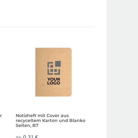
r
Notizheft mit Cover aus
A5 Notizheft mit 
recyceltem Karton und Blanko
recyceltem Karton
Seiten, B7
Seiten
0,31 €
0,49 €
Ab:
Ab: