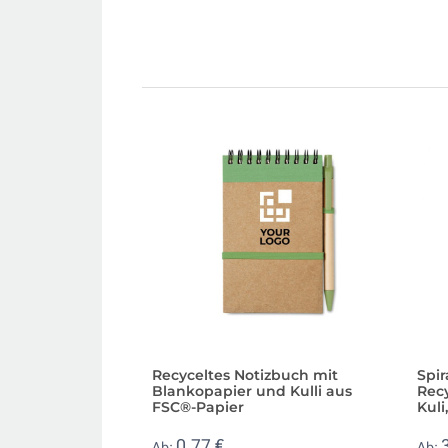
Recyceltes Notizbuch mit
Spi
Blankopapier und Kulli aus
Rec
FSC®-Papier
Kuli
0,77 €
Ab:
Ab: