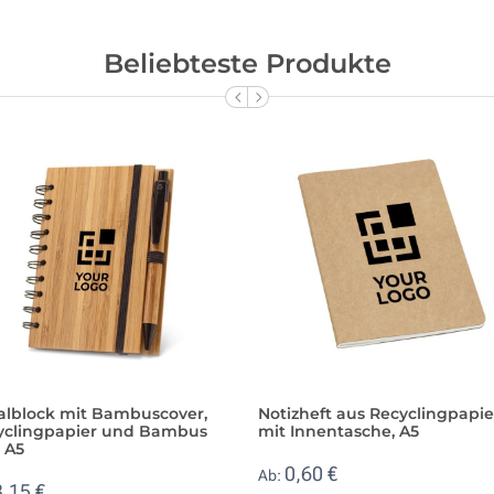
Beliebteste Produkte
ralblock mit Bambuscover,
Notizheft aus Recyclingpapie
yclingpapier und Bambus
mit Innentasche, A5
, A5
0,60 €
Ab:
3,15 €