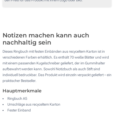
700
2 Farbig (Auf dem Kugelschreiber)
1400
Ohne Werbedruck
Aktualisieren
Andere Menge :
Notizen machen kann auch
nachhaltig sein
Dieses Ringbuch mit festen Einbänden aus recyceltem Karton ist in
verschiedenen Farben erhältlich. Es enthält 70 weiße Blätter und wird
mit einem passenden Kugelschreiber geliefert, der im Gummihalter
aufbewahrt werden kann. Sowohl Notizbuch als auch Stift sind
individuell bedruckbar. Das Produkt wird einzeln verpackt geliefert – ein
praktischer Bestseller.
Hauptmerkmale
Ringbuch A5
Umschläge aus recyceltem Karton
Fester Einband