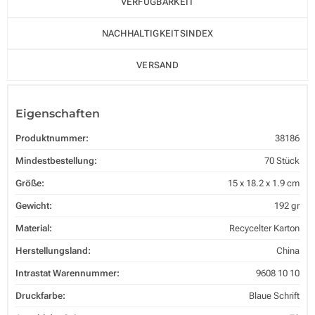
VERFÜGBARKEIT
NACHHALTIGKEITSINDEX
VERSAND
Eigenschaften
Produktnummer:
38186
Mindestbestellung:
70 Stück
Größe:
15 x 18.2 x 1.9 cm
Gewicht:
192 gr
Material:
Recycelter Karton
Herstellungsland:
China
Intrastat Warennummer:
9608 10 10
Druckfarbe:
Blaue Schrift