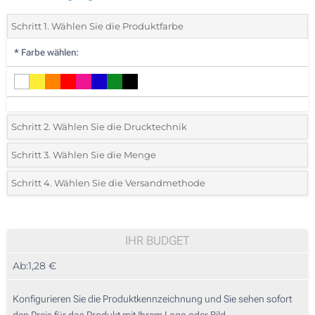
Schritt 1. Wählen Sie die Produktfarbe
*
Farbe wählen:
Schritt 2. Wählen Sie die Drucktechnik
*
Wählen Sie die Druck- und Farbtechniken für Ihr Logo:
Schritt 3. Wählen Sie die Menge
*
Bitte wählen Sie Ihre gewünschte Menge
Schritt 4. Wählen Sie die Versandmethode
1 Farbig (Auf einer Seite)
Menge
Standard
Stückpreis
2 Farbig (Auf einer Seite)
70
IHR BUDGET
3 Farbig (Auf einer Seite)
Ab:
1,28 €
140
4 Farbig (Auf einer Seite)
350
Konfigurieren Sie die Produktkennzeichnung und Sie sehen sofort
1 Farbig (Auf dem Kugelschreiber)
den Preis für das Produkt mit Ihrem Logo oder Bild.