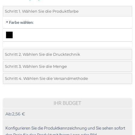
Schritt 1. Wählen Sie die Produktfarbe
*
Farbe wählen:
Schritt 2. Wählen Sie die Drucktechnik
*
Wählen Sie die Druck- und Farbtechniken für Ihr Logo:
Schritt 3. Wählen Sie die Menge
*
Bitte wählen Sie Ihre gewünschte Menge
Schritt 4. Wählen Sie die Versandmethode
1 Farbig (Auf dem Cover)
Menge
Standard
Stückpreis
2 Farbig (Auf dem Cover)
10
IHR BUDGET
3 Farbig (Auf dem Cover)
Ab:
2,56 €
20
4 Farbig (Auf dem Cover)
50
Konfigurieren Sie die Produktkennzeichnung und Sie sehen sofort
Ohne Werbedruck
den Preis für das Produkt mit Ihrem Logo oder Bild.