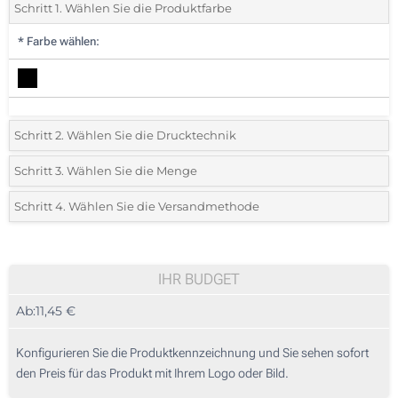
Schritt 1. Wählen Sie die Produktfarbe
*
Farbe wählen:
Schritt 2. Wählen Sie die Drucktechnik
*
Wählen Sie die Druck- und Farbtechniken für Ihr Logo:
Schritt 3. Wählen Sie die Menge
*
Bitte wählen Sie Ihre gewünschte Menge
Schritt 4. Wählen Sie die Versandmethode
1 Farbig (Auf einer Seite)
Menge
Standard
Stückpreis
2 Farbig (Auf einer Seite)
5
IHR BUDGET
3 Farbig (Auf einer Seite)
Ab:
11,45 €
10
4 Farbig (Auf einer Seite)
25
Konfigurieren Sie die Produktkennzeichnung und Sie sehen sofort
Digitaler Transferdruck in Vollfarbe (Auf einer Seite)
den Preis für das Produkt mit Ihrem Logo oder Bild.
50