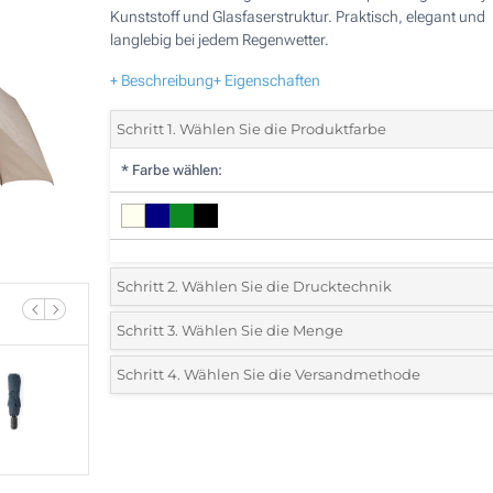
Kunststoff und Glasfaserstruktur. Praktisch, elegant und
langlebig bei jedem Regenwetter.
+ Beschreibung
+ Eigenschaften
Schritt 1. Wählen Sie die Produktfarbe
*
Farbe wählen:
Schritt 2. Wählen Sie die Drucktechnik
*
Wählen Sie die Druck- und Farbtechniken für Ihr Logo:
Schritt 3. Wählen Sie die Menge
*
Bitte wählen Sie Ihre gewünschte Menge
Schritt 4. Wählen Sie die Versandmethode
1 Farbig (Oberseite)
Menge
Standard
Stückpreis
2 Farbig (Oberseite)
5
3 Farbig (Oberseite)