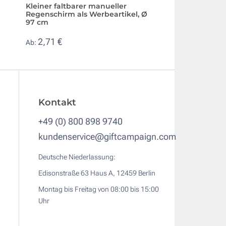
Kleiner faltbarer manueller
Windfester Autom
Regenschirm als Werbeartikel, Ø
passender Hülle,
97 cm
4,33 €
Ab:
2,71 €
Ab:
Kontakt
+49 (0) 800 898 9740
kundenservice@giftcampaign.com
Deutsche Niederlassung:
Edisonstraße 63 Haus A, 12459 Berlin
Montag bis Freitag von 08:00 bis 15:00
Uhr