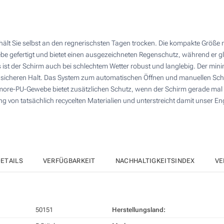
10
4 Farbig (Oberseite)
25
Digitaler Transferdruck in Vollfarbe (Oberseite)
hält Sie selbst an den regnerischsten Tagen trocken. Die kompakte Größe 
50
gefertigt und bietet einen ausgezeichneten Regenschutz, während er glei
Ohne Werbedruck
100
 ist der Schirm auch bei schlechtem Wetter robust und langlebig. Der mini
sicheren Halt. Das System zum automatischen Öffnen und manuellen Schl
Andere Menge :
re-PU-Gewebe bietet zusätzlichen Schutz, wenn der Schirm gerade mal 
Aktualisieren
g von tatsächlich recycelten Materialien und unterstreicht damit unser E
ETAILS
VERFÜGBARKEIT
NACHHALTIGKEITSINDEX
VE
50151
Herstellungsland: