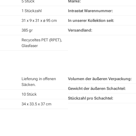
5 Stück
Marke:
1 Stückzahl
Intrastat Warennummer:
31 x 9 x 31 x ø 95 cm
In unserer Kollektion seit:
385 gr
Versandland:
Recyceltes PET (RPET),
Glasfaser
Lieferung in offenen
Volumen der äußeren Verpackung:
Säcken.
Gewicht der äußeren Schachtel:
10 Stück
Stückzahl pro Schachtel:
34 x 33.5 x 37 cm