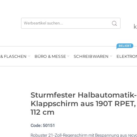
k
BELIEBT
 & FLASCHEN
BÜRO & MESSE
SCHREIBWAREN
ELEKTRO
Sturmfester Halbautomatik-
Klappschirm aus 190T RPET,
112 cm
Code:
50151
Robuster 21-Zoll-Regenschirm mit Bespannung aus recy