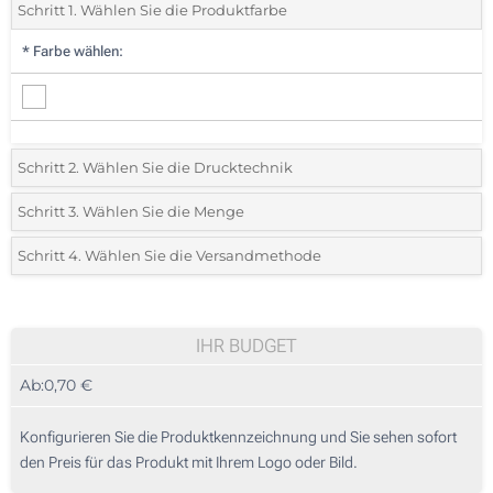
Schritt 1. Wählen Sie die Produktfarbe
*
Farbe wählen:
Schritt 2. Wählen Sie die Drucktechnik
*
Wählen Sie die Druck- und Farbtechniken für Ihr Logo:
Schritt 3. Wählen Sie die Menge
*
Bitte wählen Sie Ihre gewünschte Menge
Schritt 4. Wählen Sie die Versandmethode
1 Farbig (Vorderseite)
Menge
Standard
Stückpreis
2 Farbig (Vorderseite)
25
IHR BUDGET
3 Farbig (Vorderseite)
Ab:
0,70 €
50
4 Farbig (Vorderseite)
125
Konfigurieren Sie die Produktkennzeichnung und Sie sehen sofort
Vollfarbdruck (Vorderseite)
den Preis für das Produkt mit Ihrem Logo oder Bild.
250