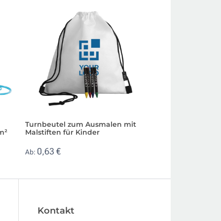
Turnbeutel zum Ausmalen mit
Gepolsterter Ruck
m²
Malstiften für Kinder
aus stabilem 600
0,63 €
3,98 €
Ab:
Ab:
Kontakt