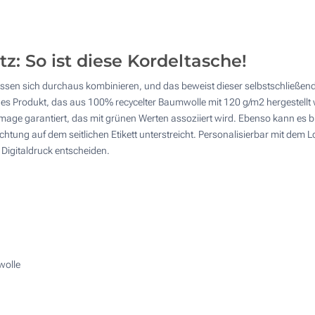
150
4 Farbig (Auf einer Seite)
375
Digitaler Transferdruck in Vollfarbe (Auf einer Seite)
: So ist diese Kordeltasche!
750
it lassen sich durchaus kombinieren, und das beweist dieser selbstschließe
Ohne Werbedruck
1500
ndes Produkt, das aus 100% recycelter Baumwolle mit 120 g/m2 hergestell
nimage garantiert, das mit grünen Werten assoziiert wird. Ebenso kann es b
Andere Menge :
tung auf dem seitlichen Etikett unterstreicht. Personalisierbar mit dem 
Aktualisieren
r Digitaldruck entscheiden.
wolle