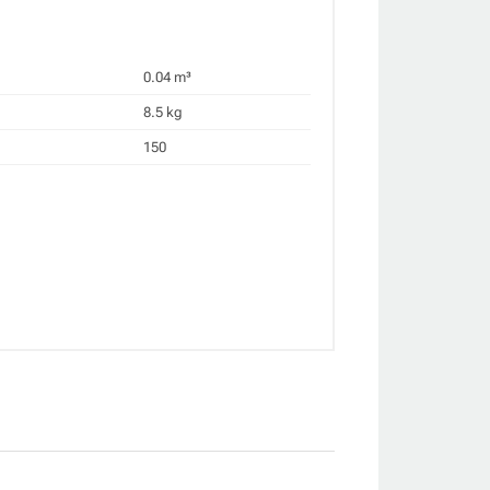
0.04 m³
8.5 kg
150