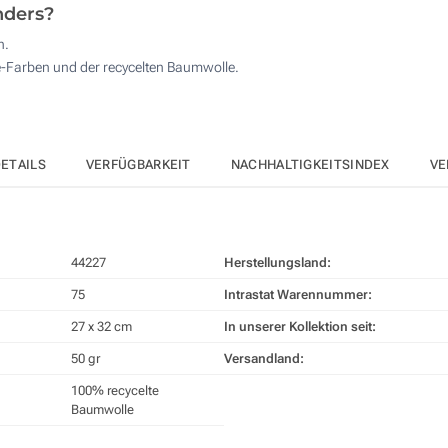
nders?
h.
re-Farben und der recycelten Baumwolle.
ETAILS
VERFÜGBARKEIT
NACHHALTIGKEITSINDEX
VE
44227
Herstellungsland:
75
Intrastat Warennummer:
27 x 32 cm
In unserer Kollektion seit:
50 gr
Versandland:
100% recycelte
Baumwolle