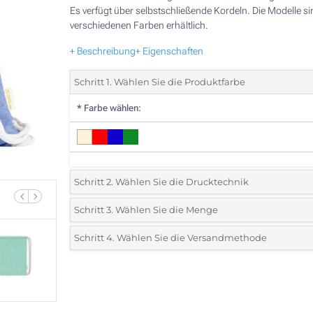
Es verfügt über selbstschließende Kordeln. Die Modelle si
verschiedenen Farben erhältlich.
+ Beschreibung
+ Eigenschaften
Schritt 1. Wählen Sie die Produktfarbe
*
Farbe wählen:
Schritt 2. Wählen Sie die Drucktechnik
*
Wählen Sie die Druck- und Farbtechniken für Ihr Logo:
Schritt 3. Wählen Sie die Menge
*
Bitte wählen Sie Ihre gewünschte Menge
Schritt 4. Wählen Sie die Versandmethode
1 Farbig (Auf einer Seite)
Menge
Standard
Stückpreis
2 Farbig (Auf einer Seite)
75
3 Farbig (Auf einer Seite)