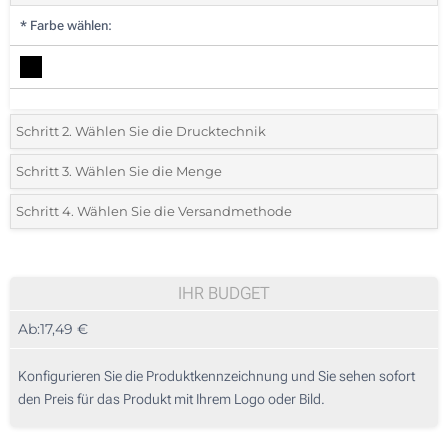
*
Farbe wählen:
Schritt 2. Wählen Sie die Drucktechnik
*
Wählen Sie die Druck- und Farbtechniken für Ihr Logo:
Schritt 3. Wählen Sie die Menge
*
Bitte wählen Sie Ihre gewünschte Menge
Schritt 4. Wählen Sie die Versandmethode
1 Farbig (Auf der Vorderseite)
Menge
Standard
Stückpreis
Ohne Werbedruck
10
IHR BUDGET
Ab:
17,49 €
20
50
Konfigurieren Sie die Produktkennzeichnung und Sie sehen sofort
den Preis für das Produkt mit Ihrem Logo oder Bild.
100