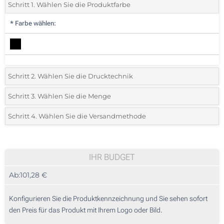
Schritt 1. Wählen Sie die Produktfarbe
*
Farbe wählen:
Schritt 2. Wählen Sie die Drucktechnik
*
Wählen Sie die Druck- und Farbtechniken für Ihr Logo:
Schritt 3. Wählen Sie die Menge
*
Bitte wählen Sie Ihre gewünschte Menge
Schritt 4. Wählen Sie die Versandmethode
1 Farbig (Vorderseite)
Menge
Standard
Stückpreis
2 Farbig (Vorderseite)
5
IHR BUDGET
3 Farbig (Vorderseite)
Ab:
101,28 €
10
4 Farbig (Vorderseite)
25
Konfigurieren Sie die Produktkennzeichnung und Sie sehen sofort
Digitaler Transferdruck in Vollfarbe (Vorderseite)
den Preis für das Produkt mit Ihrem Logo oder Bild.
50