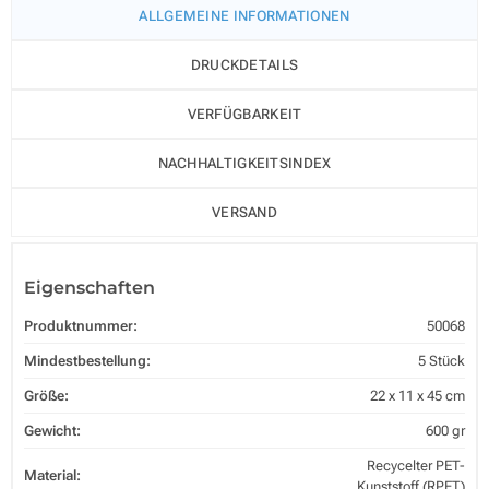
ALLGEMEINE INFORMATIONEN
DRUCKDETAILS
VERFÜGBARKEIT
NACHHALTIGKEITSINDEX
VERSAND
Eigenschaften
Produktnummer:
50068
Mindestbestellung:
5 Stück
Größe:
22 x 11 x 45 cm
Gewicht:
600 gr
Recycelter PET-
Material:
Kunststoff (RPET)