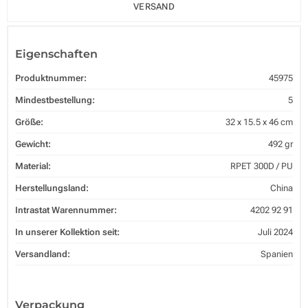
VERSAND
Eigenschaften
Produktnummer:
45975
Mindestbestellung:
5
Größe:
32 x 15.5 x 46 cm
Gewicht:
492 gr
Material:
RPET 300D / PU
Herstellungsland:
China
Intrastat Warennummer:
4202 92 91
In unserer Kollektion seit:
Juli 2024
Versandland:
Spanien
Verpackung