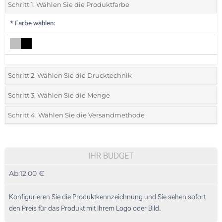
Schritt 1. Wählen Sie die Produktfarbe
*
Farbe wählen:
Schritt 2. Wählen Sie die Drucktechnik
*
Wählen Sie die Druck- und Farbtechniken für Ihr Logo:
Schritt 3. Wählen Sie die Menge
*
Bitte wählen Sie Ihre gewünschte Menge
Schritt 4. Wählen Sie die Versandmethode
1 Farbig (Vorderseite)
Menge
Standard
Stückpreis
Ohne Werbedruck
5
IHR BUDGET
Ab:
12,00 €
10
25
Konfigurieren Sie die Produktkennzeichnung und Sie sehen sofort
den Preis für das Produkt mit Ihrem Logo oder Bild.
50