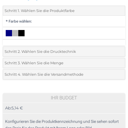
Schritt 1. Wählen Sie die Produktfarbe
*
Farbe wählen:
Schritt 2. Wählen Sie die Drucktechnik
*
Wählen Sie die Druck- und Farbtechniken für Ihr Logo:
Schritt 3. Wählen Sie die Menge
*
Bitte wählen Sie Ihre gewünschte Menge
Schritt 4. Wählen Sie die Versandmethode
1 Farbig (Auf einer Seite)
Menge
Standard
Stückpreis
Digitaler Transferdruck in Vollfarbe (Auf einer Seite)
10
IHR BUDGET
Ohne Werbedruck
Ab:
5,14 €
20
50
Konfigurieren Sie die Produktkennzeichnung und Sie sehen sofort
den Preis für das Produkt mit Ihrem Logo oder Bild.