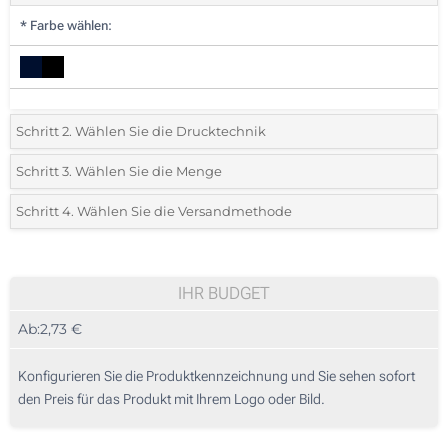
*
Farbe wählen:
Schritt 2. Wählen Sie die Drucktechnik
*
Wählen Sie die Druck- und Farbtechniken für Ihr Logo:
Schritt 3. Wählen Sie die Menge
*
Bitte wählen Sie Ihre gewünschte Menge
Schritt 4. Wählen Sie die Versandmethode
1 Farbig (Auf einer Seite)
Menge
Standard
Stückpreis
2 Farbig (Auf einer Seite)
10
IHR BUDGET
3 Farbig (Auf einer Seite)
Ab:
2,73 €
20
4 Farbig (Auf einer Seite)
50
Konfigurieren Sie die Produktkennzeichnung und Sie sehen sofort
Digitaler Transferdruck in Vollfarbe (Auf einer Seite)
den Preis für das Produkt mit Ihrem Logo oder Bild.
100
Digitaler Transferdruck in Vollfarbe mit Relief (Auf einer Seite)