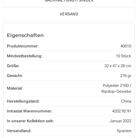
NACHHALTIGKEITSINDEX
VERSAND
Eigenschaften
Produktnummer:
40010
Mindestbestellung:
10 Stück
Größe:
32 x 47 x 28 cm
Gewicht:
276 gr
Polyester 210D /
Material:
Ripstop-Gewebe
Herstellungsland:
China
Intrastat Warennummer:
4202 92 91
In unserer Kollektion seit:
Januar 2022
Versandland:
Spanien