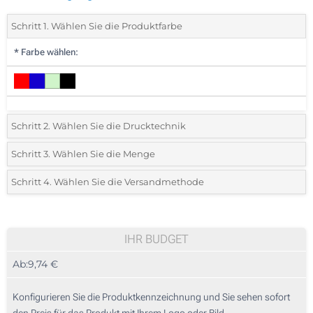
Schritt 1. Wählen Sie die Produktfarbe
*
Farbe wählen:
Schritt 2. Wählen Sie die Drucktechnik
*
Wählen Sie die Druck- und Farbtechniken für Ihr Logo:
Schritt 3. Wählen Sie die Menge
*
Bitte wählen Sie Ihre gewünschte Menge
Schritt 4. Wählen Sie die Versandmethode
1 Farbig (Auf der Vorderseite)
Menge
Standard
Stückpreis
2 Farbig (Auf der Vorderseite)
10
IHR BUDGET
3 Farbig (Auf der Vorderseite)
Ab:
9,74 €
20
4 Farbig (Auf der Vorderseite)
50
Konfigurieren Sie die Produktkennzeichnung und Sie sehen sofort
Ohne Werbedruck
den Preis für das Produkt mit Ihrem Logo oder Bild.