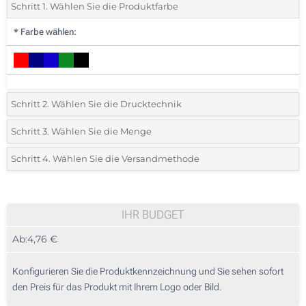
Schritt 1. Wählen Sie die Produktfarbe
*
Farbe wählen:
Schritt 2. Wählen Sie die Drucktechnik
*
Wählen Sie die Druck- und Farbtechniken für Ihr Logo:
Schritt 3. Wählen Sie die Menge
*
Bitte wählen Sie Ihre gewünschte Menge
Schritt 4. Wählen Sie die Versandmethode
1 Farbig (Auf der Vorderseite)
Menge
Standard
Stückpreis
Ohne Werbedruck
15
IHR BUDGET
Ab:
4,76 €
30
75
Konfigurieren Sie die Produktkennzeichnung und Sie sehen sofort
den Preis für das Produkt mit Ihrem Logo oder Bild.
150