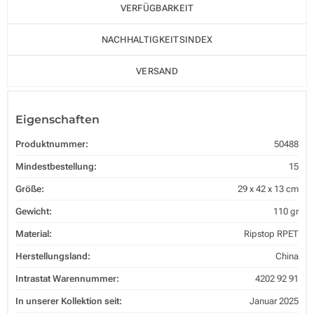
VERFÜGBARKEIT
NACHHALTIGKEITSINDEX
VERSAND
Eigenschaften
Produktnummer:
50488
Mindestbestellung:
15
Größe:
29 x 42 x 13 cm
Gewicht:
110 gr
Material:
Ripstop RPET
Herstellungsland:
China
Intrastat Warennummer:
4202 92 91
In unserer Kollektion seit:
Januar 2025