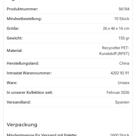
Produktnummer:
56184
Mindestbestellung:
10 Stück
Größe:
26 x 46 x 16 cm
Gewicht:
155 gr
Recycelter PET-
Material:
Kunststoff (RPET)
Herstellungsland:
China
Intrastat Warennummer:
4202 92 91
Ware:
Unisex
In unserer Kollektion seit:
Februar 2026
Versandland:
Spanien
Verpackung
Mindestmenge für Versand mit Palette:
1600 Stück