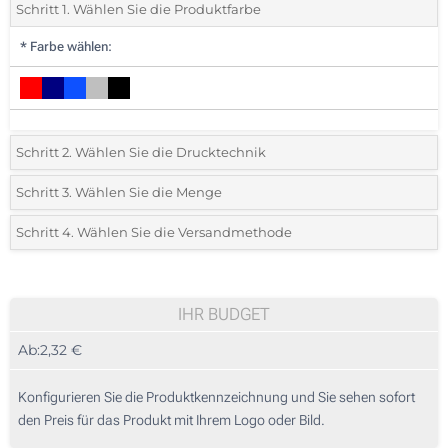
Schritt 1. Wählen Sie die Produktfarbe
*
Farbe wählen:
Schritt 2. Wählen Sie die Drucktechnik
*
Wählen Sie die Druck- und Farbtechniken für Ihr Logo:
Schritt 3. Wählen Sie die Menge
*
Bitte wählen Sie Ihre gewünschte Menge
Schritt 4. Wählen Sie die Versandmethode
1 Farbig (Vorderseite)
Menge
Standard
Stückpreis
Digitaler Transferdruck in Vollfarbe (Vorderseite)
10
IHR BUDGET
Ohne Werbedruck
Ab:
2,32 €
20
50
Konfigurieren Sie die Produktkennzeichnung und Sie sehen sofort
den Preis für das Produkt mit Ihrem Logo oder Bild.
100