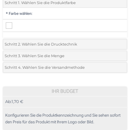
Schritt 1. Wählen Sie die Produktfarbe
*
Farbe wählen:
Schritt 2. Wählen Sie die Drucktechnik
*
Wählen Sie die Druck- und Farbtechniken für Ihr Logo:
Schritt 3. Wählen Sie die Menge
*
Bitte wählen Sie Ihre gewünschte Menge
Schritt 4. Wählen Sie die Versandmethode
1 Farbig (Auf einer Seite)
Menge
Standard
Stückpreis
2 Farbig (Auf einer Seite)
25
IHR BUDGET
3 Farbig (Auf einer Seite)
Ab:
1,70 €
50
4 Farbig (Auf einer Seite)
125
Konfigurieren Sie die Produktkennzeichnung und Sie sehen sofort
Sticken (Auf einer Seite)
den Preis für das Produkt mit Ihrem Logo oder Bild.
250