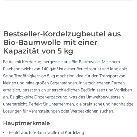
Vollfarbe (Auf einer Seite)
500
Ohne Werbedruck
Aktualisieren
Andere Menge :
Bestseller-Kordelzugbeutel aus
Bio-Baumwolle mit einer
Kapazität von 5 kg
Beutel mit Kordelzug, hergestellt aus Bio-Baumwolle. Mit einem
Flächengewicht von 140 g/m² ist dieser Beutel robust und langlebig.
Seine Tragfähigkeit von 5 kg macht ihn ideal für den Transport von
kleinen und mittelgroßen Gegenständen. In verschiedenen Farben
erhältlich, passt er sich unterschiedlichen Bedürfnissen und Vorlieben
an. Es gibt keine Einzelverpackung, was das Umweltbewusstsein
unterstreicht. Perfekt für Unternehmen, die praktische und nachhaltige
Lösungen für Veranstaltungen oder Werbeaktionen suchen.
Hauptmerkmale
Beutel aus Bio-Baumwolle mit Kordelzug