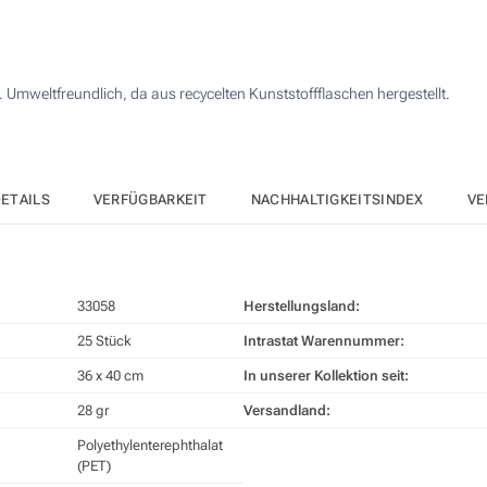
50
4 Farbig (Auf einer Seite)
125
Digitaler Transferdruck in Vollfarbe (Auf einer Seite)
 Umweltfreundlich, da aus recycelten Kunststoffflaschen hergestellt.
250
Ohne Werbedruck
500
Andere Menge :
ETAILS
VERFÜGBARKEIT
NACHHALTIGKEITSINDEX
VE
Aktualisieren
33058
Herstellungsland:
25 Stück
Intrastat Warennummer:
36 x 40 cm
In unserer Kollektion seit:
28 gr
Versandland:
Polyethylenterephthalat
(PET)