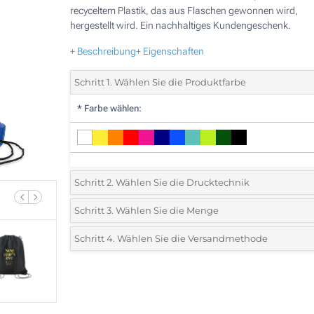
recyceltem Plastik, das aus Flaschen gewonnen wird,
hergestellt wird. Ein nachhaltiges Kundengeschenk.
+ Beschreibung
+ Eigenschaften
Schritt 1. Wählen Sie die Produktfarbe
*
Farbe wählen:
Schritt 2. Wählen Sie die Drucktechnik
*
Wählen Sie die Druck- und Farbtechniken für Ihr Logo:
Schritt 3. Wählen Sie die Menge
*
Bitte wählen Sie Ihre gewünschte Menge
Schritt 4. Wählen Sie die Versandmethode
1 Farbig (Auf einer Seite)
Menge
Standard
Stückpreis
2 Farbig (Auf einer Seite)
25
3 Farbig (Auf einer Seite)