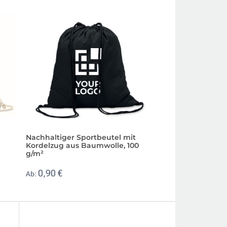
Nachhaltiger Sportbeutel mit
Turnbeutel mit H
Kordelzug aus Baumwolle, 100
recycelter Baumwo
g/m²
1,59 €
Ab:
0,90 €
Ab: