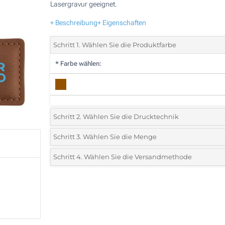
Lasergravur geeignet.
+ Beschreibung
+ Eigenschaften
Schritt 1. Wählen Sie die Produktfarbe
*
Farbe wählen:
Schritt 2. Wählen Sie die Drucktechnik
*
Wählen Sie die Druck- und Farbtechniken für Ihr Logo:
Schritt 3. Wählen Sie die Menge
*
Bitte wählen Sie Ihre gewünschte Menge
Schritt 4. Wählen Sie die Versandmethode
1 Farbig (Auf einer Seite)
Menge
Standard
Stückpreis
Lasergravur (Auf einer Seite)
25
Ohne Werbedruck
50