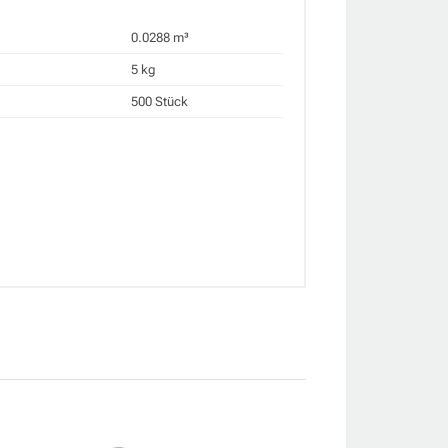
0.0288 m³
5 kg
500 Stück