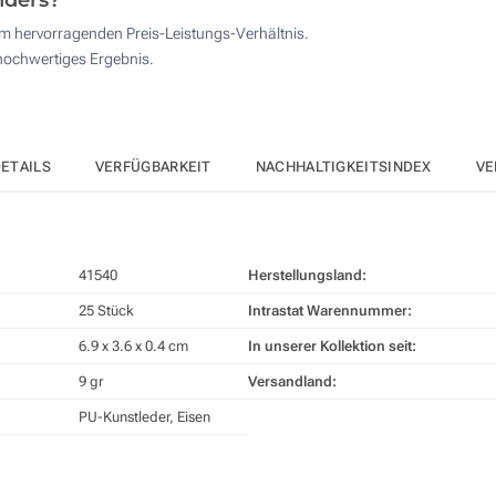
inem hervorragenden Preis-Leistungs-Verhältnis.
 hochwertiges Ergebnis.
ETAILS
VERFÜGBARKEIT
NACHHALTIGKEITSINDEX
VE
41540
Herstellungsland:
25 Stück
Intrastat Warennummer:
6.9 x 3.6 x 0.4 cm
In unserer Kollektion seit:
9 gr
Versandland:
PU-Kunstleder, Eisen