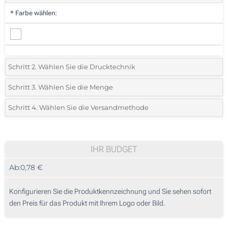
*
Farbe wählen:
Schritt 2. Wählen Sie die Drucktechnik
*
Wählen Sie die Druck- und Farbtechniken für Ihr Logo:
Schritt 3. Wählen Sie die Menge
*
Bitte wählen Sie Ihre gewünschte Menge
Schritt 4. Wählen Sie die Versandmethode
1 Farbig (Auf einer Seite)
Menge
Standard
Stückpreis
Lasergravur (Auf einer Seite)
25
IHR BUDGET
Ohne Werbedruck
Ab:
0,78 €
50
125
Konfigurieren Sie die Produktkennzeichnung und Sie sehen sofort
den Preis für das Produkt mit Ihrem Logo oder Bild.
250