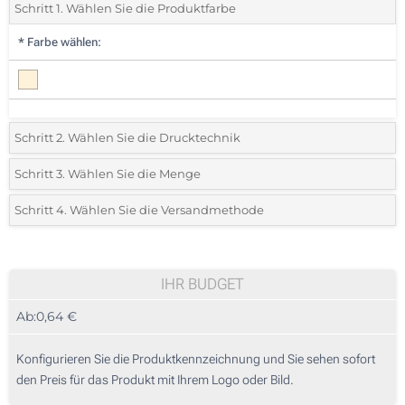
Schritt 1. Wählen Sie die Produktfarbe
*
Farbe wählen:
Schritt 2. Wählen Sie die Drucktechnik
*
Wählen Sie die Druck- und Farbtechniken für Ihr Logo:
Schritt 3. Wählen Sie die Menge
*
Bitte wählen Sie Ihre gewünschte Menge
Schritt 4. Wählen Sie die Versandmethode
1 Farbig (Auf einer Seite)
Menge
Standard
Stückpreis
2 Farbig (Auf einer Seite)
25
IHR BUDGET
3 Farbig (Auf einer Seite)
Ab:
0,64 €
50
4 Farbig (Auf einer Seite)
125
Konfigurieren Sie die Produktkennzeichnung und Sie sehen sofort
Digitaler Textildruck (Auf einer Seite)
den Preis für das Produkt mit Ihrem Logo oder Bild.
250