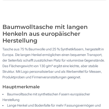
Glitzerdruck – Silber, Gold, Rosa oder Blau (Auf einer Seite)
500
Ohne Werbedruck
Aktualisieren
Andere Menge :
Baumwolltasche mit langen
Henkeln aus europäischer
Herstellung
Tasche aus 75 % Baumwolle und 25 % Synthetikfasern, hergestellt in
Europa. Die langen Henkel ermöglichen einen bequemen Transport,
der Seitenfalz schafft zusätzlichen Platz für voluminöse Gegenstände.
Das Flächengewicht von 130 g/m² ergibt eine leichte, aber stabile
Struktur. Mit Logo personalisierbar und als Werbemittel für Messen,
Produktproben und Firmenveranstaltungen geeignet.
Hauptmerkmale
Baumwolltasche mit synthetischen Fasern europäischer
Herstellung
Lange Henkel und Bodenfalte für mehr Fassungsvermögen und