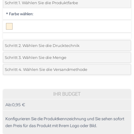
Schritt 1. Wählen Sie die Produktfarbe
*
Farbe wählen:
Schritt 2. Wählen Sie die Drucktechnik
*
Wählen Sie die Druck- und Farbtechniken für Ihr Logo:
Schritt 3. Wählen Sie die Menge
*
Bitte wählen Sie Ihre gewünschte Menge
Schritt 4. Wählen Sie die Versandmethode
1 Farbig (Auf der Vorderseite)
Menge
Standard
Stückpreis
2 Farbig (Auf der Vorderseite)
25
IHR BUDGET
Vollfarb-Transferdruck (Auf der Vorderseite)
Ab:
0,95 €
50
Ohne Werbedruck
125
Konfigurieren Sie die Produktkennzeichnung und Sie sehen sofort
den Preis für das Produkt mit Ihrem Logo oder Bild.
250