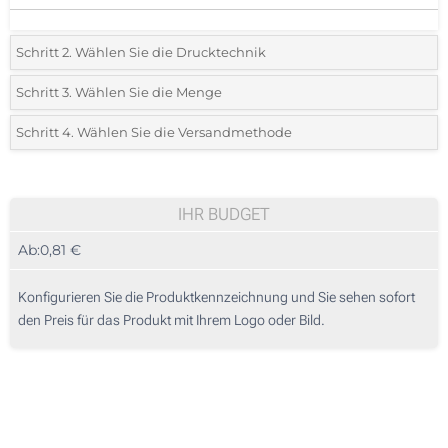
Schritt 2. Wählen Sie die Drucktechnik
*
Wählen Sie die Druck- und Farbtechniken für Ihr Logo:
Schritt 3. Wählen Sie die Menge
*
Bitte wählen Sie Ihre gewünschte Menge
Schritt 4. Wählen Sie die Versandmethode
1 Farbig (Auf einer Seite)
Menge
Standard
Stückpreis
2 Farbig (Auf einer Seite)
25
IHR BUDGET
3 Farbig (Auf einer Seite)
Ab:
0,81 €
50
4 Farbig (Auf einer Seite)
125
Konfigurieren Sie die Produktkennzeichnung und Sie sehen sofort
Vollfarbdruck (Auf einer Seite)
den Preis für das Produkt mit Ihrem Logo oder Bild.
250
Ohne Werbedruck
500
Aktualisieren
Andere Menge :