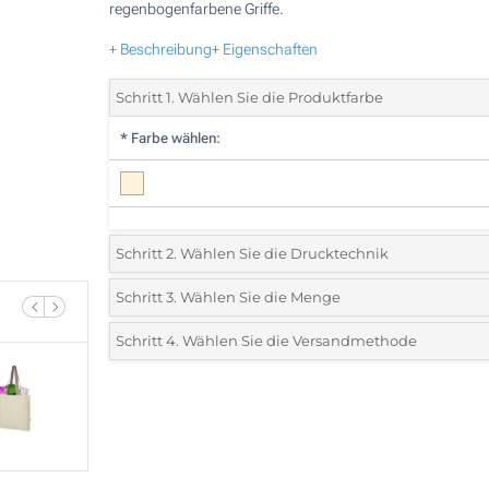
regenbogenfarbene Griffe.
+ Beschreibung
+ Eigenschaften
Schritt 1. Wählen Sie die Produktfarbe
*
Farbe wählen:
Schritt 2. Wählen Sie die Drucktechnik
*
Wählen Sie die Druck- und Farbtechniken für Ihr Logo:
Schritt 3. Wählen Sie die Menge
*
Bitte wählen Sie Ihre gewünschte Menge
Schritt 4. Wählen Sie die Versandmethode
1 Farbig (Auf einer Seite)
Menge
Standard
Stückpreis
2 Farbig (Auf einer Seite)
25
3 Farbig (Auf einer Seite)
50