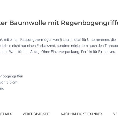
4 Farbig (Auf einer Seite)
125
Vollfarbe (Auf einer Seite)
250
ter Baumwolle mit Regenbogengriffe
Ohne Werbedruck
500
Andere Menge :
², mit einem Fassungsvermögen von 5 Litern, ideal für Unternehmen, die
Aktualisieren
leihen nicht nur einen Farbakzent, sondern erleichtern auch den Transport
hen Wahl für den Alltag. Ohne Einzelverpackung. Perfekt für Firmenverans
enbogengriffen
 von 3,5 cm
ung
ETAILS
VERFÜGBARKEIT
NACHHALTIGKEITSINDEX
VE