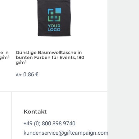
e in
Günstige Baumwolltasche in
Baumwolltasche 
 g/m²
bunten Farben für Events, 180
Henkeln und gro
g/m²
Druckfläche, 180 
0,86 €
0,70 €
Ab:
Ab:
Kontakt
+49 (0) 800 898 9740
kundenservice@giftcampaign.com