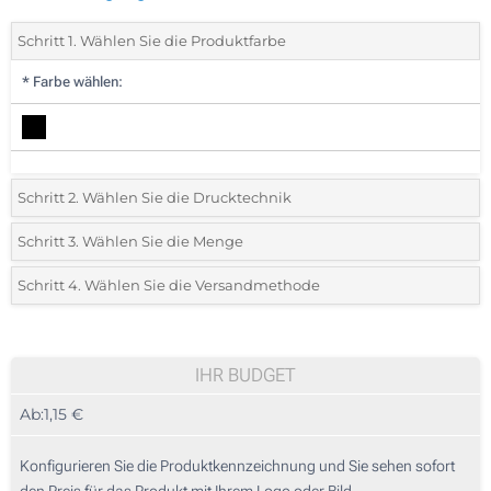
Schritt 1. Wählen Sie die Produktfarbe
*
Farbe wählen:
Schritt 2. Wählen Sie die Drucktechnik
*
Wählen Sie die Druck- und Farbtechniken für Ihr Logo:
Schritt 3. Wählen Sie die Menge
*
Bitte wählen Sie Ihre gewünschte Menge
Schritt 4. Wählen Sie die Versandmethode
1 Farbig (Auf einer Seite)
Menge
Standard
Stückpreis
1 Farbig (Auf dem Etikett)
25
IHR BUDGET
Digitaler Transferdruck in Vollfarbe (Auf einer Seite)
Ab:
1,15 €
50
Ohne Werbedruck
125
Konfigurieren Sie die Produktkennzeichnung und Sie sehen sofort
den Preis für das Produkt mit Ihrem Logo oder Bild.