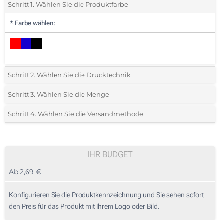
Schritt 1. Wählen Sie die Produktfarbe
*
Farbe wählen:
Schritt 2. Wählen Sie die Drucktechnik
*
Wählen Sie die Druck- und Farbtechniken für Ihr Logo:
Schritt 3. Wählen Sie die Menge
*
Bitte wählen Sie Ihre gewünschte Menge
Schritt 4. Wählen Sie die Versandmethode
1 Farbig (Auf einer Seite)
Menge
Standard
Stückpreis
2 Farbig (Auf einer Seite)
10
IHR BUDGET
3 Farbig (Auf einer Seite)
Ab:
2,69 €
20
4 Farbig (Auf einer Seite)
50
Konfigurieren Sie die Produktkennzeichnung und Sie sehen sofort
Vollfarb-Transferdruck (Auf einer Seite)
den Preis für das Produkt mit Ihrem Logo oder Bild.
100