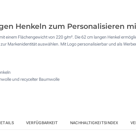
50
4 Farbig (Auf einer Seite)
125
Vollfarbdruck (Auf einer Seite)
gen Henkeln zum Personalisieren mi
250
it einem Flächengewicht von 220 g/m². Die 62 cm langen Henkel ermöglic
Sticken (Auf einer Seite)
500
d zur Markenidentität auswählen. Mit Logo personalisierbar und als Werbe
Andere Menge :
Ohne Werbedruck
Aktualisieren
enkeln
wolle und recycelter Baumwolle
ETAILS
VERFÜGBARKEIT
NACHHALTIGKEITSINDEX
VE