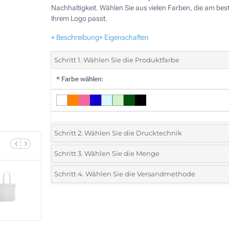
Nachhaltigkeit. Wählen Sie aus vielen Farben, die am bes
Ihrem Logo passt.
+ Beschreibung
+ Eigenschaften
Schritt 1. Wählen Sie die Produktfarbe
*
Farbe wählen:
Schritt 2. Wählen Sie die Drucktechnik
*
Wählen Sie die Druck- und Farbtechniken für Ihr Logo:
Schritt 3. Wählen Sie die Menge
*
Bitte wählen Sie Ihre gewünschte Menge
Schritt 4. Wählen Sie die Versandmethode
1 Farbig (Auf einer Seite)
Menge
Standard
Stückpreis
2 Farbig (Auf einer Seite)
25
3 Farbig (Auf einer Seite)