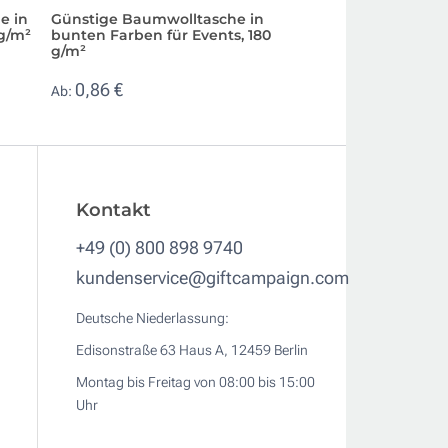
e in
Günstige Baumwolltasche in
Baumwolltasche 
 g/m²
bunten Farben für Events, 180
Henkeln und gro
g/m²
Druckfläche, 180 
0,86 €
0,70 €
Ab:
Ab:
Kontakt
+49 (0) 800 898 9740
kundenservice@giftcampaign.com
Deutsche Niederlassung:
Edisonstraße 63 Haus A, 12459 Berlin
Montag bis Freitag von 08:00 bis 15:00
Uhr