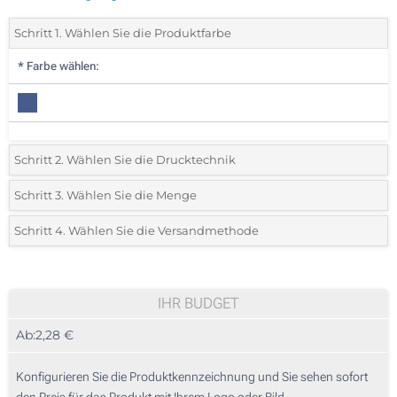
Schritt 1. Wählen Sie die Produktfarbe
*
Farbe wählen:
Schritt 2. Wählen Sie die Drucktechnik
*
Wählen Sie die Druck- und Farbtechniken für Ihr Logo:
Schritt 3. Wählen Sie die Menge
*
Bitte wählen Sie Ihre gewünschte Menge
Schritt 4. Wählen Sie die Versandmethode
1 Farbig (Auf einer Seite)
Menge
Standard
Stückpreis
Digitaler Transferdruck in Vollfarbe (Auf einer Seite)
25
IHR BUDGET
Ohne Werbedruck
Ab:
2,28 €
50
125
Konfigurieren Sie die Produktkennzeichnung und Sie sehen sofort
den Preis für das Produkt mit Ihrem Logo oder Bild.