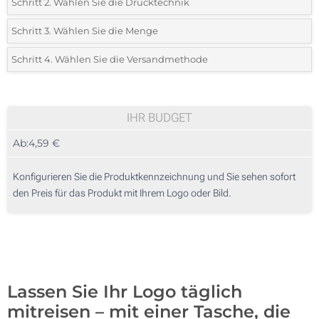
Schritt 2. Wählen Sie die Drucktechnik
*
Wählen Sie die Druck- und Farbtechniken für Ihr Logo:
Schritt 3. Wählen Sie die Menge
*
Bitte wählen Sie Ihre gewünschte Menge
Schritt 4. Wählen Sie die Versandmethode
1 Farbig (Auf einer Seite)
Menge
Standard
Stückpreis
2 Farbig (Auf einer Seite)
10
IHR BUDGET
3 Farbig (Auf einer Seite)
Ab:
4,59 €
20
4 Farbig (Auf einer Seite)
50
Konfigurieren Sie die Produktkennzeichnung und Sie sehen sofort
Vollfarb-Transferdruck (Auf einer Seite)
den Preis für das Produkt mit Ihrem Logo oder Bild.
100
Ohne Werbedruck
200
Aktualisieren
Andere Menge :
Lassen Sie Ihr Logo täglich
mitreisen – mit einer Tasche, die