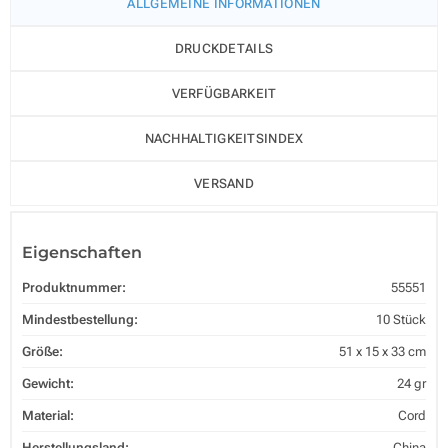
ALLGEMEINE INFORMATIONEN
DRUCKDETAILS
VERFÜGBARKEIT
NACHHALTIGKEITSINDEX
VERSAND
Eigenschaften
Produktnummer:
55551
Mindestbestellung:
10 Stück
Größe:
51 x 15 x 33 cm
Gewicht:
24 gr
Material:
Cord
Herstellungsland:
China