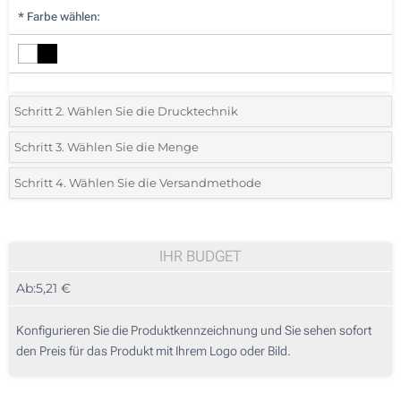
*
Farbe wählen:
Schritt 2. Wählen Sie die Drucktechnik
*
Wählen Sie die Druck- und Farbtechniken für Ihr Logo:
Schritt 3. Wählen Sie die Menge
*
Bitte wählen Sie Ihre gewünschte Menge
Schritt 4. Wählen Sie die Versandmethode
Lasergravur (Auf die Griff-Fläche)
Menge
Standard
Stückpreis
Ohne Werbedruck
5
IHR BUDGET
Ab:
5,21 €
10
25
Konfigurieren Sie die Produktkennzeichnung und Sie sehen sofort
den Preis für das Produkt mit Ihrem Logo oder Bild.
50
100