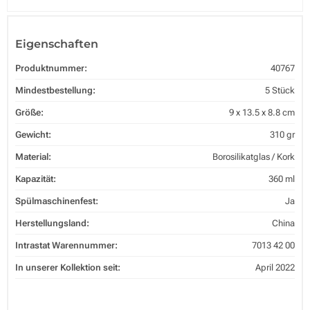
Eigenschaften
Produktnummer:
40767
Mindestbestellung:
5 Stück
Größe:
9 x 13.5 x 8.8 cm
Gewicht:
310 gr
Material:
Borosilikatglas / Kork
Kapazität:
360 ml
Spülmaschinenfest:
Ja
Herstellungsland:
China
Intrastat Warennummer:
7013 42 00
In unserer Kollektion seit:
April 2022