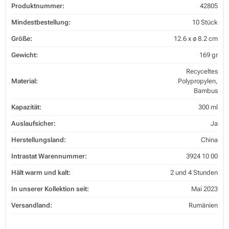
Produktnummer:
42805
Mindestbestellung:
10 Stück
Größe:
12.6 x ø 8.2 cm
Gewicht:
169 gr
Recyceltes
Material:
Polypropylen,
Bambus
Kapazität:
300 ml
Auslaufsicher:
Ja
Herstellungsland:
China
Intrastat Warennummer:
3924 10 00
Hält warm und kalt:
2 und 4 Stunden
In unserer Kollektion seit:
Mai 2023
Versandland:
Rumänien