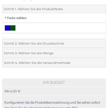
Schritt 1. Wählen Sie die Produktfarbe
*
Farbe wählen:
Schritt 2. Wählen Sie die Drucktechnik
*
Wählen Sie die Druck- und Farbtechniken für Ihr Logo:
Schritt 3. Wählen Sie die Menge
*
Bitte wählen Sie Ihre gewünschte Menge
Schritt 4. Wählen Sie die Versandmethode
1 Farbig (Auf einer Seite)
Menge
Standard
Stückpreis
2 Farbig (Auf einer Seite)
10
IHR BUDGET
3 Farbig (Auf einer Seite)
Ab:
4,00 €
20
4 Farbig (Auf einer Seite)
50
Konfigurieren Sie die Produktkennzeichnung und Sie sehen sofort
Lasergravur (Auf dem Deckel)
den Preis für das Produkt mit Ihrem Logo oder Bild.