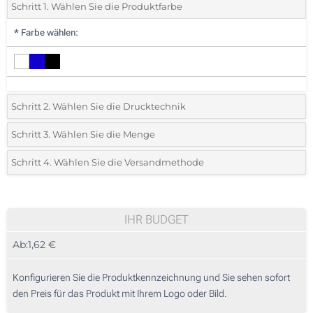
Schritt 1. Wählen Sie die Produktfarbe
*
Farbe wählen:
Schritt 2. Wählen Sie die Drucktechnik
*
Wählen Sie die Druck- und Farbtechniken für Ihr Logo:
Schritt 3. Wählen Sie die Menge
*
Bitte wählen Sie Ihre gewünschte Menge
Schritt 4. Wählen Sie die Versandmethode
1 Farbig (Rundum-Druck)
Menge
Standard
Stückpreis
2 Farbig (Rundum-Druck)
10
IHR BUDGET
3 Farbig (Rundum-Druck)
Ab:
1,62 €
20
4 Farbig (Rundum-Druck)
50
Konfigurieren Sie die Produktkennzeichnung und Sie sehen sofort
Ohne Werbedruck
den Preis für das Produkt mit Ihrem Logo oder Bild.
100