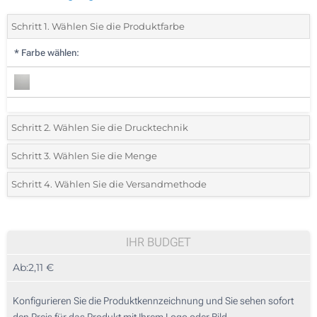
Schritt 1. Wählen Sie die Produktfarbe
*
Farbe wählen:
Schritt 2. Wählen Sie die Drucktechnik
*
Wählen Sie die Druck- und Farbtechniken für Ihr Logo:
Schritt 3. Wählen Sie die Menge
*
Bitte wählen Sie Ihre gewünschte Menge
Schritt 4. Wählen Sie die Versandmethode
1 Farbig (Vorderseite)
Menge
Standard
Stückpreis
2 Farbig (Vorderseite)
25
IHR BUDGET
3 Farbig (Vorderseite)
Ab:
2,11 €
50
4 Farbig (Vorderseite)
125
Konfigurieren Sie die Produktkennzeichnung und Sie sehen sofort
Vollfarbdruck (Vorderseite)
den Preis für das Produkt mit Ihrem Logo oder Bild.