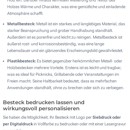
Holz ein. Darüber hinaus vermitteln Maserung und Textur des
Holzes Wärme und Charakter, was eine gemütliche und einladende
Atmosphäre schafft.
Metallbesteck:
Metall ist ein starkes und langlebiges Material, das
starker Beanspruchung und grober Handhabung standhält.
Außerdem ist es porenfrei und leicht zu reinigen. Metallbesteck ist
äußerst rost- und korrosionsbeständig, was eine lange
Lebensdauer und ein glänzendes Erscheinungsbild gewährleistet.
Plastikbesteck:
Es bietet gegenüber herkömmlichen Metall- oder
Holzbestecken mehrere Vorteile. Erstens ist es leicht und tragbar,
was es ideal für Picknicks, Grillabende oder Veranstaltungen im
Freien macht. Seine Haltbarkeit bedeutet, dass es mehrfachen
Anwendungen standhält, ohne zu brechen oder sich zu verbiegen.
Besteck bedrucken lassen und
wirkungsvoll personalisieren
Sie haben die Möglichkeit, Ihr Besteck mit Logo per
Siebdruck oder
per Digitaldruck
in Vollfarbe zu bedrucken oder mit einer Lasergravur