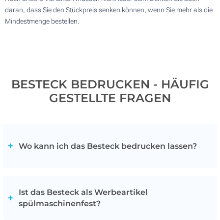
daran, dass Sie den Stückpreis senken können, wenn Sie mehr als die
Mindestmenge bestellen.
BESTECK BEDRUCKEN - HÄUFIG
GESTELLTE FRAGEN
Wo kann ich das Besteck bedrucken lassen?
In der Regel gibt es zwei Möglichkeiten: Entweder Sie
bedrucken das Set bzw. die Verpackung, in der das
Ist das Besteck als Werbeartikel
Besteck transportiert wird, oder Sie platzieren Ihr
spülmaschinenfest?
Firmenlogo auf der Unterseite des Besteckteils. Die
Druckmöglichkeiten sind je nach Werbeartikel sehr