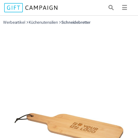
☰
Werbeartikel
Küchenutensilien
Schneidebretter