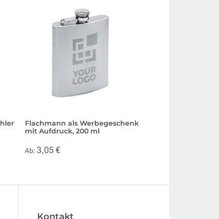
hler
Flachmann als Werbegeschenk
Kochschürze zum
mit Aufdruck, 200 ml
aus 100% Baumwol
3,05 €
2,23 €
Ab:
Ab:
Kontakt