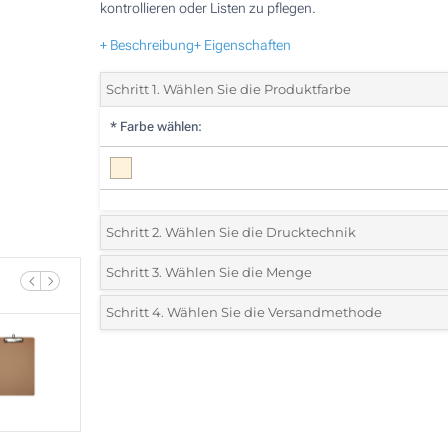
kontrollieren oder Listen zu pflegen.
+ Beschreibung
+ Eigenschaften
Schritt 1. Wählen Sie die Produktfarbe
*
Farbe wählen:
Schritt 2. Wählen Sie die Drucktechnik
*
Wählen Sie die Druck- und Farbtechniken für Ihr Logo:
Schritt 3. Wählen Sie die Menge
*
Bitte wählen Sie Ihre gewünschte Menge
Schritt 4. Wählen Sie die Versandmethode
1 Farbig (Auf einer Seite)
Menge
Standard
Stückpreis
2 Farbig (Auf einer Seite)
25
3 Farbig (Auf einer Seite)
50