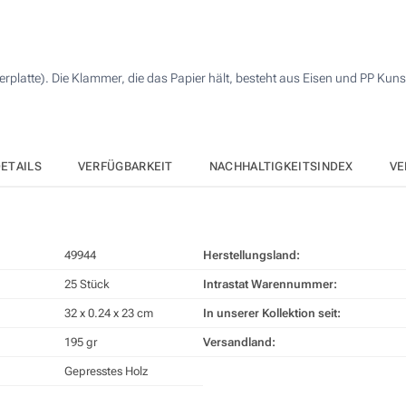
4 Farbig (Auf einer Seite)
125
Doming (Auf einer Seite)
250
platte). Die Klammer, die das Papier hält, besteht aus Eisen und PP Kunst
Lasergravur (Auf einer Seite)
500
Andere Menge :
Ohne Werbedruck
Aktualisieren
ETAILS
VERFÜGBARKEIT
NACHHALTIGKEITSINDEX
VE
49944
Herstellungsland:
25 Stück
Intrastat Warennummer:
32 x 0.24 x 23 cm
In unserer Kollektion seit:
195 gr
Versandland:
Gepresstes Holz