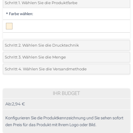
Schritt 1. Wählen Sie die Produktfarbe
*
Farbe wählen:
Schritt 2. Wählen Sie die Drucktechnik
*
Wählen Sie die Druck- und Farbtechniken für Ihr Logo:
Schritt 3. Wählen Sie die Menge
*
Bitte wählen Sie Ihre gewünschte Menge
Schritt 4. Wählen Sie die Versandmethode
1 Farbig (Auf der Vorderseite)
Menge
Standard
Stückpreis
2 Farbig (Auf der Vorderseite)
30
IHR BUDGET
3 Farbig (Auf der Vorderseite)
Ab:
2,94 €
60
4 Farbig (Auf der Vorderseite)
150
Konfigurieren Sie die Produktkennzeichnung und Sie sehen sofort
Digitaler Transferdruck in Vollfarbe (Auf der Vorderseite)
den Preis für das Produkt mit Ihrem Logo oder Bild.
300