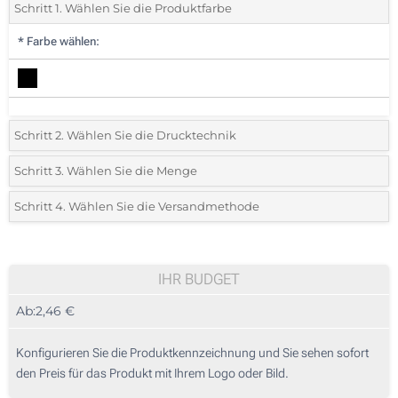
Schritt 1. Wählen Sie die Produktfarbe
*
Farbe wählen:
Schritt 2. Wählen Sie die Drucktechnik
*
Wählen Sie die Druck- und Farbtechniken für Ihr Logo:
Schritt 3. Wählen Sie die Menge
*
Bitte wählen Sie Ihre gewünschte Menge
Schritt 4. Wählen Sie die Versandmethode
1 Farbig (Vorderseite)
Menge
Standard
Stückpreis
2 Farbig (Vorderseite)
10
IHR BUDGET
3 Farbig (Vorderseite)
Ab:
2,46 €
20
4 Farbig (Vorderseite)
50
Konfigurieren Sie die Produktkennzeichnung und Sie sehen sofort
Digitaler Transferdruck in allen Farben (Vorderseite)
den Preis für das Produkt mit Ihrem Logo oder Bild.
100